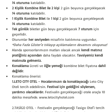
14 oturuma
 katılabilir.
2 Kişilik Kombine Bilet ile 2 kişi
 2 gün boyunca gerçekleşecek 
14 oturuma
 katılabilir.
1 Kişilik Kombine Bilet
 ile 
1 kişi
 2 gün boyunca gerçekleşecek 
14 oturuma
 katılabilir.
Tek günlük
 biletler gün boyu gerçekleşecek 
7 oturum
 için 
geçerlidir.
Oturumlar
 her seviyeden
 misafirin katılımına uygundur.
*Daha Fazla Göster'e tıklayıp açıklamaların devamını okuyunuz!
Alanda sponsorlarımızın matları olacak ancak 
kendi matınız 
pratiğiniz açısından
 daha faydalı olacaktır. 
Tavsiyemiz kendi 
matınızla gelmeniz.
Konaklama
 ücreti ve 
öğle yemeği
 kombine bilet fiyatına 
dahil 
değildir
. 
Konaklama önerisi:
1.LETO CITY OTEL -
Hocalarımızın da konaklayacağı
 Leto City 
Oteli tercih edebilirsin. 
Festival için geldiğini söylersen, 
yardımcı olacaklardır.
 Festivalin gerçekleşeceği otele araçla 10 
dakika mesafede. 
www.letocityhotel.com
2.TASİGO OTEL - Festivalin gerçekleşeceği Tasigo Otel'i tercih 