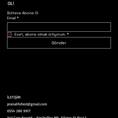
OL!
Bültene Abone Ol
Email
*
Evet, abone olmak istiyorum.
*
Gönder
İLETİŞİM
pranalifefest@gmail.com
0554 280 9917
Asil Çam Kreatif - Yenibağlar Mh. Silistre Sk.No:42