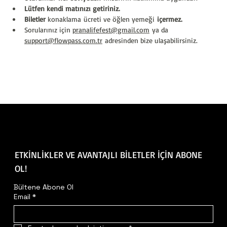
Lütfen kendi matınızı getiriniz.
Biletler 
konaklama ücreti ve öğlen yemeği 
içermez.
Sorularınız için 
pranalifefest@gmail.com
 ya da 
support@flowpass.com.tr
 adresinden bize ulaşabilirsiniz.
ETKİNLİKLER VE AVANTAJLI BİLETLER İÇİN ABONE
OL!
Bültene Abone Ol
Email
*