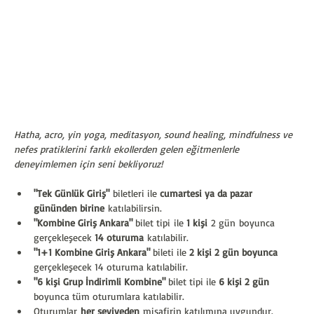
Hatha, acro, yin yoga, meditasyon, sound healing, mindfulness ve 
nefes pratiklerini farklı ekollerden gelen eğitmenlerle 
deneyimlemen için seni bekliyoruz! 
"Tek Günlük Giriş"
 biletleri ile 
cumartesi ya da pazar 
gününden birine
 katılabilirsin.
"Kombine Giriş Ankara"
 bilet tipi ile 
1 kişi
 2 gün boyunca 
gerçekleşecek 
14 oturuma
 katılabilir.
"1+1 Kombine Giriş Ankara"
 bileti ile 
2 kişi 2 gün boyunca
gerçekleşecek 14 oturuma katılabilir. 
"6 kişi Grup İndirimli Kombine"
 bilet tipi ile 
6 kişi 2 gün
boyunca tüm oturumlara katılabilir. 
Oturumlar
 her seviyeden
 misafirin katılımına uygundur.