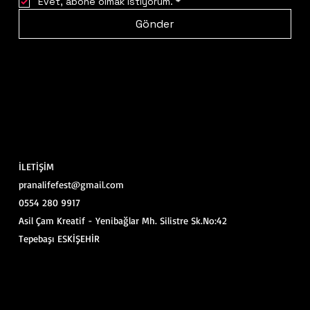
Evet, abone olmak istiyorum.
*
Gönder
İLETİŞİM
pranalifefest@gmail.com
0554 280 9917
Asil Çam Kreatif - Yenibağlar Mh. Silistre Sk.No:42
Tepebaşı ESKİŞEHİR